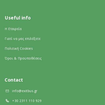
o
n
o
r
s
n
Useful info
o
o
s
n
c
o
Η Εταιρεία
s
i
c
Γιατί να μας επιλέξετε
o
a
i
c
l
a
Πολιτική Cookies
i
m
l
Όροι & Προϋποθέσεις
a
e
m
l
d
e
m
i
d
Contact
e
a
i
info@exitbus.gr
d
a
i
+30 2311 110 929