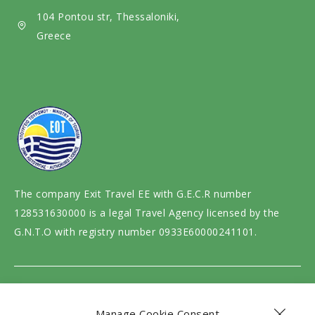
a
104 Pontou str, Thessaloniki,
Greece
The company Exit Travel EE with G.E.C.R number
128531630000 is a legal Travel Agency licensed by the
G.N.T.O with registry number 0933E60000241101.
Website design and development by
motivar.gr
Manage Cookie Consent