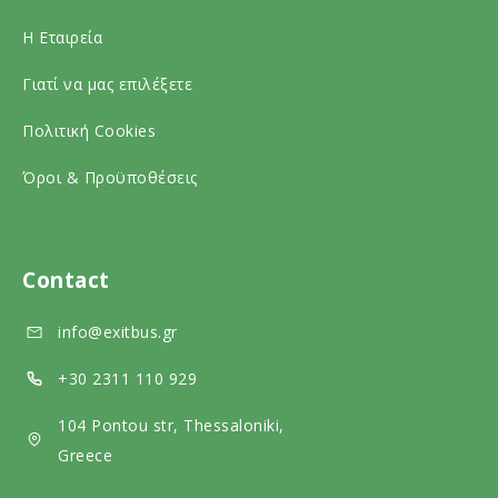
n
c
o
Η Εταιρεία
s
i
c
Γιατί να μας επιλέξετε
o
a
i
c
l
a
Πολιτική Cookies
i
m
l
Όροι & Προϋποθέσεις
a
e
m
l
d
e
m
i
d
Contact
e
a
i
info@exitbus.gr
d
a
i
+30 2311 110 929
a
104 Pontou str, Thessaloniki,
Greece