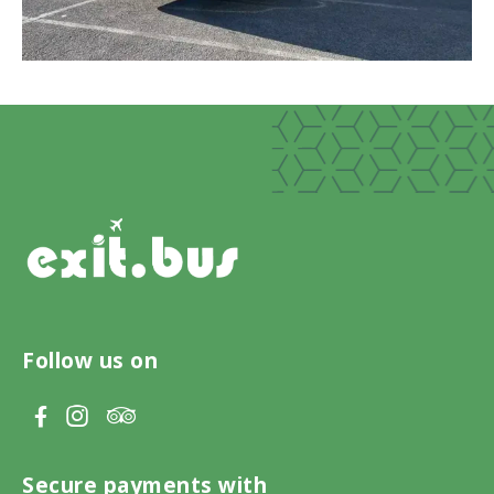
Follow us on
V
V
V
i
i
i
s
s
s
Secure payments with