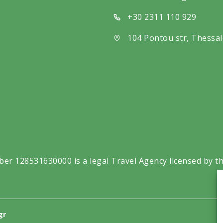
+30 2311 110 929
104 Pontou str, Thessal
ber 128531630000 is a legal Travel Agency licensed by t
gr