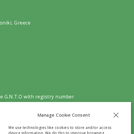
oniki, Greece
he G.N.T.O with registry number
Manage Cookie Consent
We use technologies like cookies to store and/or access
device information. We do this to improve browsing