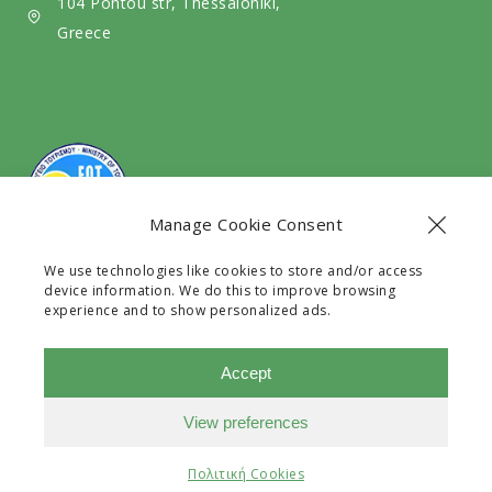
104 Pontou str, Thessaloniki,
Greece
Manage Cookie Consent
We use technologies like cookies to store and/or access
The company Exit Travel EE with G.E.C.R number
device information. We do this to improve browsing
128531630000 is a legal Travel Agency licensed by the
experience and to show personalized ads.
G.N.T.O with registry number 0933E60000241101.
Accept
View preferences
Website design and development by
motivar.gr
Need Help?
Chat with us
Πολιτική Cookies