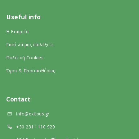
r
s
n
Useful info
o
o
s
n
c
o
Η Εταιρεία
s
i
c
Γιατί να μας επιλέξετε
o
a
i
c
l
a
Πολιτική Cookies
i
m
l
Όροι & Προϋποθέσεις
a
e
m
l
d
e
m
i
d
Contact
e
a
i
info@exitbus.gr
d
a
i
+30 2311 110 929
a