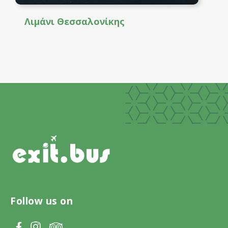
Λιμάνι Θεσσαλονίκης
Follow us on
V
V
V