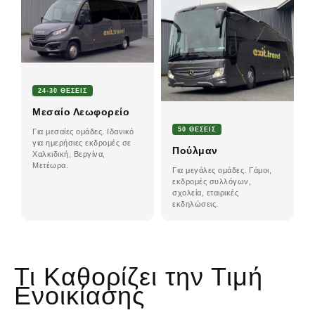
24-30 ΘΈΣΕΙΣ
Μεσαίο Λεωφορείο
50 ΘΈΣΕΙΣ
Για μεσαίες ομάδες. Ιδανικό
για ημερήσιες εκδρομές σε
Πούλμαν
Χαλκιδική, Βεργίνα,
Μετέωρα.
Για μεγάλες ομάδες. Γάμοι,
εκδρομές συλλόγων,
σχολεία, εταιρικές
εκδηλώσεις.
Τι Καθορίζει την Τιμή
Ενοικίασης