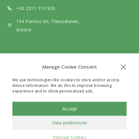
i
+30 2311 110 929
a
104 Pontou str, Thessaloniki,
Greece
Manage Cookie Consent
We use technologies like cookies to store and/or access
device information. We do this to improve browsing
experience and to show personalized ads.
The company Exit Travel EE with G.E.C.R number
128531630000 is a legal Travel Agency licensed by the
Accept
G.N.T.O with registry number 0933E60000241101.
View preferences
Need Help?
Chat with us
Πολιτική Cookies