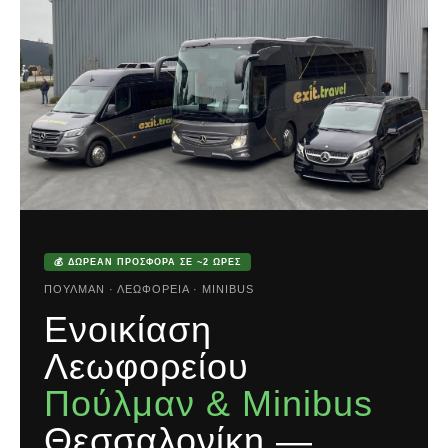
💰 ΔΩΡΕΆΝ ΠΡΟΣΦΟΡΆ ΣΕ ~2 ΏΡΕΣ
ΠΟΎΛΜΑΝ · ΛΕΩΦΟΡΕΊΑ · MINIBUS
Ενοικίαση
Λεωφορείου
Πούλμαν & Minibus
Θεσσαλονίκη —