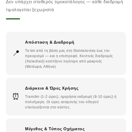
Δεν υπάρχει σταθερός τιμοκατάλογος — κάθε διαδρομή
τιμολογείται ξεχωριστά
Απόσταση & Διαδρομή
📍
Τα km από τη βάση μας στη Θεσσαλονίκη έως τον
προορισμό — και η επιστροφή. Κοντινές διαδρομές
(Χαλκιδική) κοστίζουν λιγότερο από μακρινές
(Μετέωρα, Αθήνα).
Διάρκεια & Ώρες Χρήσης
⏰
Transfer (1-2 ώρες), ημερήσια εκδρομή (8-10 ώρες) ή
πολυήμερη. Οι ώρες αναμονής του οδηγού
υπολογίζονται στο κόστος.
Μέγεθος & Τύπος Οχήματος