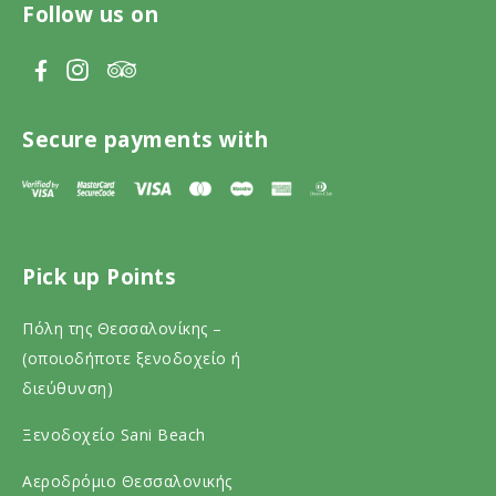
Follow us on
V
V
V
i
i
i
s
s
s
Secure payments with
i
i
i
t
t
t
T
F
I
Pick up Points
r
a
n
i
c
s
Πόλη της Θεσσαλονίκης –
p
e
t
(οποιοδήποτε ξενοδοχείο ή
a
b
a
διεύθυνση)
d
o
g
Ξενοδοχείο Sani Beach
v
o
r
Αεροδρόμιο Θεσσαλονικής
i
k
a