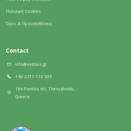
o
a
i
c
l
a
Πολιτική Cookies
i
m
l
Όροι & Προϋποθέσεις
a
e
m
l
d
e
m
i
d
Contact
e
a
i
info@exitbus.gr
d
a
i
+30 2311 110 929
a
104 Pontou str, Thessaloniki,
Greece