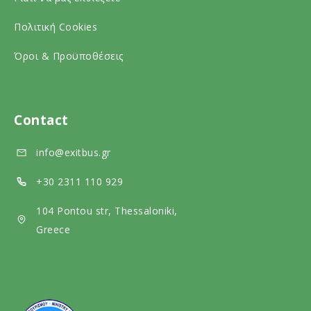
o
a
i
c
l
a
Πολιτική Cookies
i
m
l
Όροι & Προϋποθέσεις
a
e
m
l
d
e
m
i
d
Contact
e
a
i
info@exitbus.gr
d
a
i
+30 2311 110 929
a
104 Pontou str, Thessaloniki,
Greece