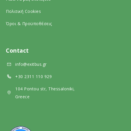
o
a
i
c
l
a
Πολιτική Cookies
i
m
l
Όροι & Προϋποθέσεις
a
e
m
l
d
e
m
i
d
Contact
e
a
i
info@exitbus.gr
d
a
i
+30 2311 110 929
a
104 Pontou str, Thessaloniki,
Greece