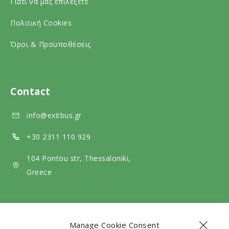
Γιατί να μας επιλέξετε
o
a
i
c
l
a
Πολιτική Cookies
i
m
l
Όροι & Προϋποθέσεις
a
e
m
l
d
e
m
i
d
Contact
e
a
i
info@exitbus.gr
d
a
i
+30 2311 110 929
a
104 Pontou str, Thessaloniki,
Greece
Manage Cookie Consent